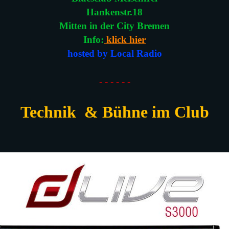
Hankenstr.18
Mitten in der City Bremen
Info:
klick hier
hosted by Local Radio
- - - - - -
Technik & Bühne im Club