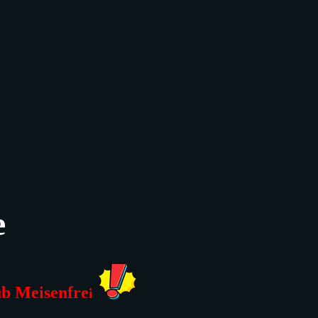
e
ub Meisenfre
i