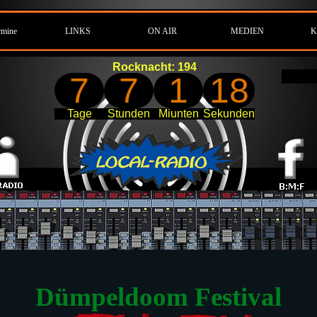
rmine
LINKS
ON AIR
MEDIEN
K
Rocknacht: 194
7
7
1
16
Tage
Stunden
Miunten
Sekunden
Dümpeldoom Festival