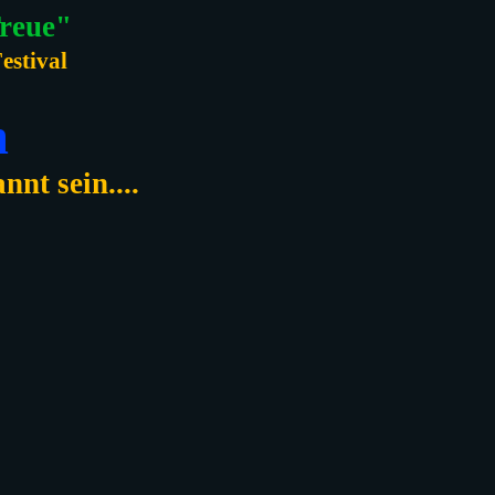
Treue"
estival
m
nt sein....