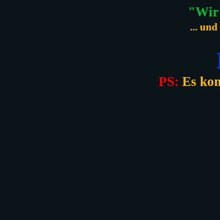
"Wir 
... un
PS:
Es kom