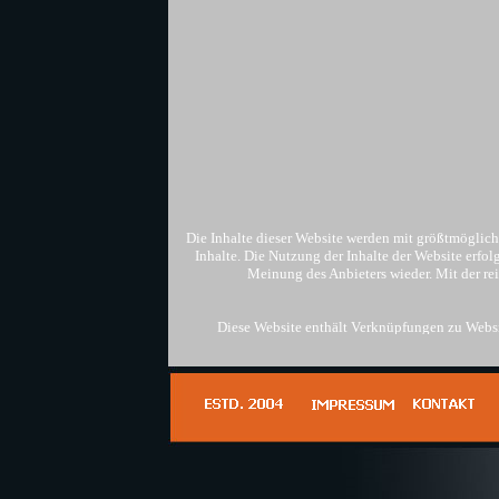
Die Inhalte dieser Website werden mit größtmöglicher
Inhalte. Die Nutzung der Inhalte der Website erfo
Meinung des Anbieters wieder. Mit der re
Diese Website enthält Verknüpfungen zu Website
Verknüpfung der externen Links die fremden Inhalte
keinerlei Einfluss auf die aktuelle und zukünftige G
Verweis oder Link liegenden Inhalte zu Eigen ma
Kenn
Die auf dieser Website veröffentlichten Inhalte u
Verwertung bedarf der vorherigen schriftlichen
Einspeicherung, Verarbeitung bzw. Wiedergabe 