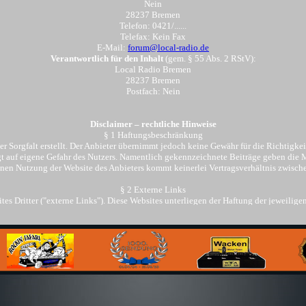
Nein
28237 Bremen
Telefon: 0421/......
Telefax: Kein Fax
E-Mail:
forum@local-radio.de
Verantwortlich für den Inhalt
(gem. § 55 Abs. 2 RStV):
Local Radio Bremen
28237 Bremen
Postfach: Nein
Disclaimer – rechtliche Hinweise
§ 1 Haftungsbeschränkung
 Sorgfalt erstellt. Der Anbieter übernimmt jedoch keine Gewähr für die Richtigkeit
lgt auf eigene Gefahr des Nutzers. Namentlich gekennzeichnete Beiträge geben die
inen Nutzung der Website des Anbieters kommt keinerlei Vertragsverhältnis zwisc
§ 2 Externe Links
s Dritter ("externe Links"). Diese Websites unterliegen der Haftung der jeweiligen 
 daraufhin überprüft, ob etwaige Rechtsverstöße bestehen. Zu dem Zeitpunkt waren
estaltung und auf die Inhalte der verknüpften Seiten. Das Setzen von externen Links 
cht. Eine ständige Kontrolle der externen Links ist für den Anbieter ohne konkrete
tnis von Rechtsverstößen werden jedoch derartige externe Links unverzüglich gelö
§ 3 Urheber- und Leistungsschutzrechte
nterliegen dem deutschen Urheber- und Leistungsschutzrecht. Jede vom deutschen U
 Zustimmung des Anbieters oder jeweiligen Rechteinhabers. Dies gilt insbesondere 
von Inhalten in Datenbanken oder anderen elektronischen Medien und Systemen. In