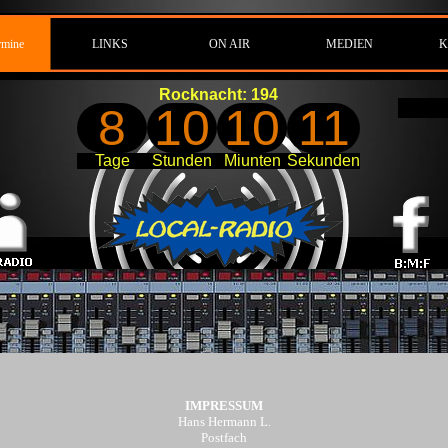
rmine
LINKS
ON AIR
MEDIEN
K
Rocknacht: 194
8
10
10
10
Tage
Stunden
Miunten
Sekunden
IMPRESSUM
Hans Hermann L.
Postfach