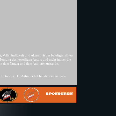
, Vollständigkeit und Aktualität der bereitgestellten
 Meinung des jeweiligen Autors und nicht immer die
hen dem Nutzer und dem Anbieter zustande.
Betreiber. Der Anbieter hat bei der erstmaligen
 keine Rechtsverstöße ersichtlich. Der Anbieter hat
bedeutet nicht, dass sich der Anbieter die hinter dem
 Hinweise auf Rechtsverstöße nicht zumutbar. Bei
scht.
rheber- und Leistungsschutzrecht nicht zugelassene
für Vervielfältigung, Bearbeitung, Übersetzung,
halte und Rechte Dritter sind dabei als solche