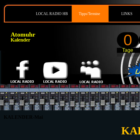
LOCAL RADIO HB
Tipps/Termine
LINKS
Atomuhr
0
Kalender
Tage
KALENDER-Mai
KA