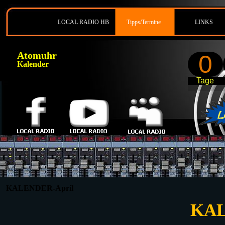
LOCAL RADIO HB
Tipps/Termine
LINKS
Atomuhr
0
Kalender
Tage
KALENDER-April
KAL